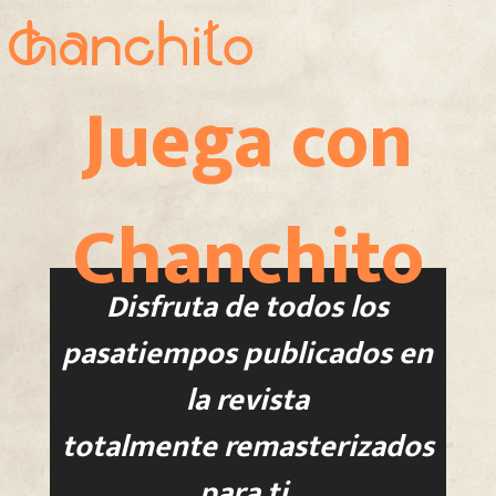
Juega con
Chanchito
Disfruta de todos los
pasatiempos publicados en
la revista
totalmente remasterizados
para ti.