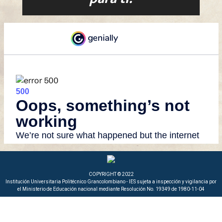
COPYRIGHT © 2022
Institución Universitaria Politécnico Grancolombiano - IES sujeta a inspección y vigilancia por
el Ministerio de Educación nacional mediante Resolución No. 19349 de 1980-11-04