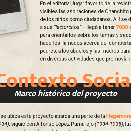
En el editorial, lugar favorito de la revis
visibles las aspiraciones de Chanchito p
de los niños como ciudadanos. Allí se d
a sus
“lectorcitos”
—llegó a tener
7000 
para orientarlos sobre los temas y se
hacerles llamados acerca del comportam
padres, a los abuelos y las madres par
en diversas actividades que promovían
Contexto Socia
Marco histórico del proyecto
 se ubica este proyecto abarca una parte de la
Hegemonía
934)
, siguió con Alfonso López Pumarejo
(1934-1938)
, l