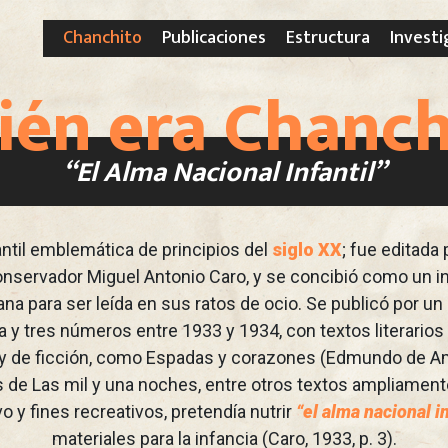
Chanchito
Publicaciones
Estructura
Investi
ién era Chanch
“El Alma Nacional Infantil”
antil emblemática de principios del
siglo XX
; fue editada
 conservador Miguel Antonio Caro, y se concibió como un 
ana para ser leída en sus ratos de ocio. Se publicó por un
y tres números entre 1933 y 1934, con textos literario
a y de ficción, como Espadas y corazones (Edmundo de Am
s de Las mil y una noches, entre otros textos ampliamen
o y fines recreativos, pretendía nutrir
“el alma nacional in
materiales para la infancia (Caro, 1933, p. 3).