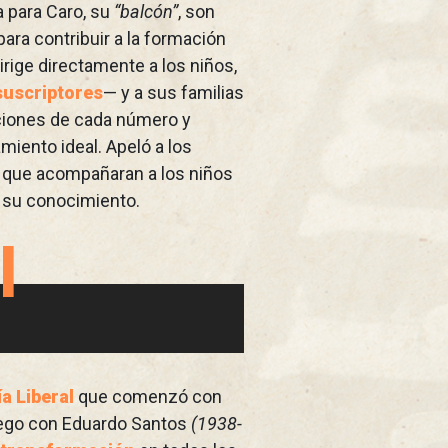
ta para Caro, su
“balcón”
, son
ara contribuir a la formación
irige directamente a los niños,
suscriptores
— y a sus familias
cciones de cada número y
iento ideal. Apeló a los
a que acompañaran a los niños
 su conocimiento.
l
 Liberal
que comenzó con
uego con Eduardo Santos
(1938-