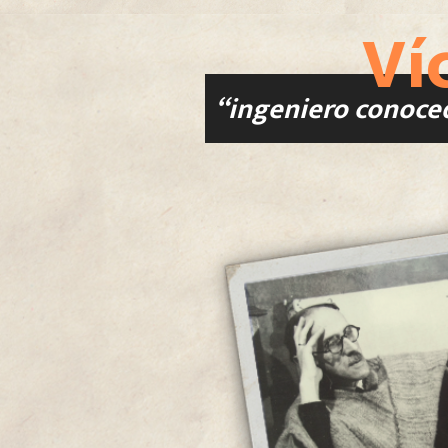
Ví
“ingeniero conoced